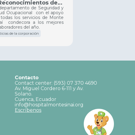
Reconocimientos de
laboradores Monte
 departamento de Seguridad y
lud Ocupacional con el apoyo
naí
todas los servicios de Monte
naí condecora a los mejores
aboradores del año.
ticias de la corporación
Contacto
Contact center: (593) 07 370 4690
Av. Miguel Cordero 6-111 y Av.
Solano.
Cuenca, Ecuador
info@hospitalmontesinai.org
Escríbenos