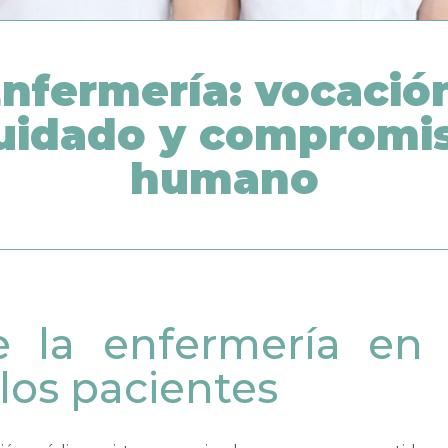
nfermería: vocació
uidado y compromi
humano
e la enfermería en
 los pacientes