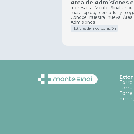
Área de Admisiones 
Monte Sinaí
Ingresar a Monte Sinaí ahora
más rápido, cómodo y segu
Conoce nuestra nueva Área
Admisiones.
Noticias de la corporación
Exten
Torre 
Torre 
Torre 
Emerg