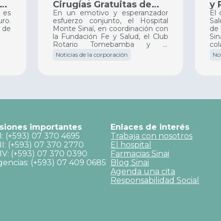
en
Cirugías Gratuitas de
y 
Cadera para Nuestra
Co
 es
En un emotivo y esperanzador
El
ro.
esfuerzo conjunto, el Hospital
Sa
Comunidad
Si
 de
Monte Sinaí, en coordinación con
de 
la Fundación Fe y Salud, el Club
Si
Rotario Tomebamba y la
col
Fundación Walk de Canadá, ha
Noticias de la corporación
No
llevado a cabo con éxito 30
procedimientos quirúrgicos
completamente gratuitos.
siones importantes
Enlaces de interés
I: (+593) 07 370 4695
Trabaja con nosotros
II: (+593) 07 370 2770
El hospital
IV: (+593) 07 370 0390
Farmacias Sinai
encias: (+593) 07 409 0685
Blog Sinai
Agenda una cita
Responsabilidad Social